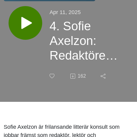
Apr 11, 2025
4. Sofie
Axelzon:
Redaktörens
viktiga roll i
162
manusarbetet
Sofie Axelzon är frilansande litterär konsult som
jobbar främst som redaktör, lektör och